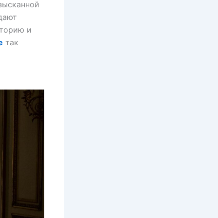
изысканной
дают
сторию и
е
так