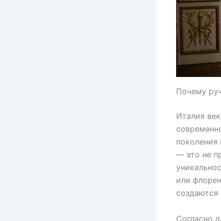
Почему руч
Италия век
современно
поколения 
— это не п
уникальнос
или флорен
создаются 
Согласно д