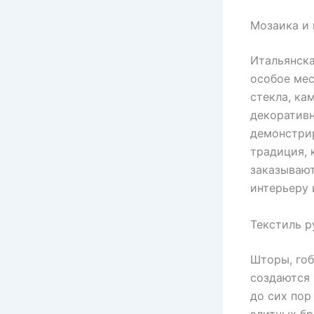
Мозаика и
Итальянска
особое мес
стекла, ка
декоративн
демонстрир
традиция, 
заказывают
интерьеру 
Текстиль р
Шторы, гоб
создаются 
до сих пор
элитных бр