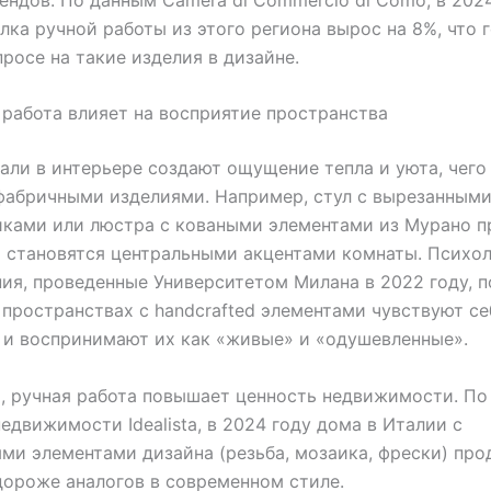
лка ручной работы из этого региона вырос на 8%, что 
росе на такие изделия в дизайне.
 работа влияет на восприятие пространства
али в интерьере создают ощущение тепла и уюта, чего
фабричными изделиями. Например, стул с вырезанным
иками или люстра с коваными элементами из Мурано п
 становятся центральными акцентами комнаты. Психо
ия, проведенные Университетом Милана в 2022 году, п
 пространствах с handcrafted элементами чувствуют се
и воспринимают их как «живые» и «одушевленные».
, ручная работа повышает ценность недвижимости. П
недвижимости Idealista, в 2024 году дома в Италии с
ми элементами дизайна (резьба, мозаика, фрески) про
дороже аналогов в современном стиле.