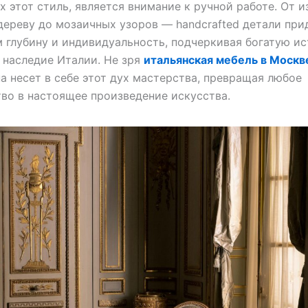
 этот стиль, является внимание к ручной работе. От 
дереву до мозаичных узоров — handcrafted детали при
 глубину и индивидуальность, подчеркивая богатую и
 наследие Италии. Не зря
итальянская мебель в Москв
на несет в себе этот дух мастерства, превращая любое
во в настоящее произведение искусства.