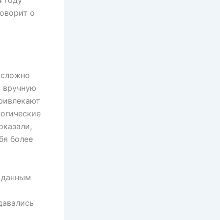
говорит о
 сложно
и вручную
ривлекают
логические
оказали,
бя более
о данным
давались