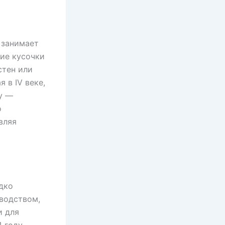
 занимает
ие кусочки
стен или
 в IV веке,
у —
о
вляя
дко
водством,
и для
4 году