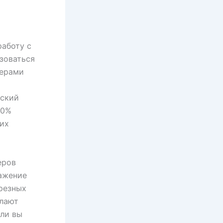
работу с
зоваться
терами
еский
40%
 их
еров
ражение
резных
елают
сли вы