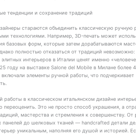
ые тенденции и сохранение традиций
зайнеры стараются объединить классическую ручную 
ми технологиями. Например, 3D-печать может исполь
ия базовых форм, которые затем дорабатываются мас
днако полностью отказаться от традиций невозможно:
 элитных интерьеров в Италии ценят именно «человеч
025 году на выставке Salone del Mobile в Милане более 
 включали элементы ручной работы, что подчеркивает
ть.
й работы в классическом итальянском дизайне интерь
 переоценить. Это не просто способ украшения, а от
адиций, мастерства и стремления к совершенству. От 
 панелей до шелковых тканей — handcrafted детали д
ерьер уникальным, наполняя его душой и историей. Е