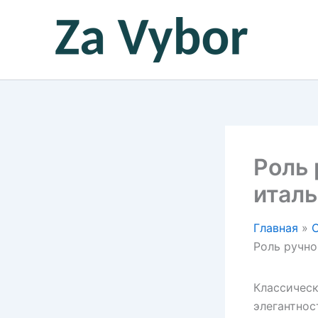
Перейти
к
содержимому
Роль 
италь
Главная
Роль ручно
Классическ
элегантнос