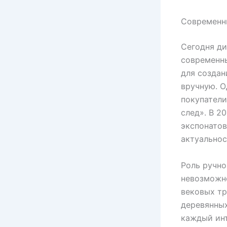
Современн
Сегодня ди
современны
для создан
вручную. О
покупатели
след». В 2
экспонатов
актуальнос
Роль ручно
невозможно
вековых тр
деревянных
каждый инт