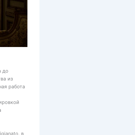
а до
ва из
ная работа
вировкой
а
gianato, в