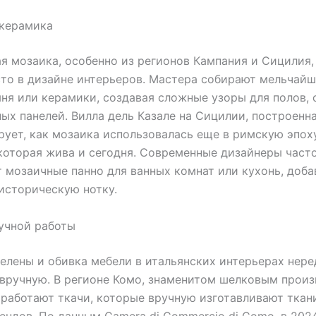
 керамика
я мозаика, особенно из регионов Кампания и Сицилия,
то в дизайне интерьеров. Мастера собирают мельчайш
мня или керамики, создавая сложные узоры для полов, 
ых панелей. Вилла дель Казале на Сицилии, построенная
ует, как мозаика использовалась еще в римскую эпох
которая жива и сегодня. Современные дизайнеры част
 мозаичные панно для ванных комнат или кухонь, доба
историческую нотку.
учной работы
елены и обивка мебели в итальянских интерьерах нере
вручную. В регионе Комо, знаменитом шелковым произ
 работают ткачи, которые вручную изготавливают ткан
ендов. По данным Camera di Commercio di Como, в 202