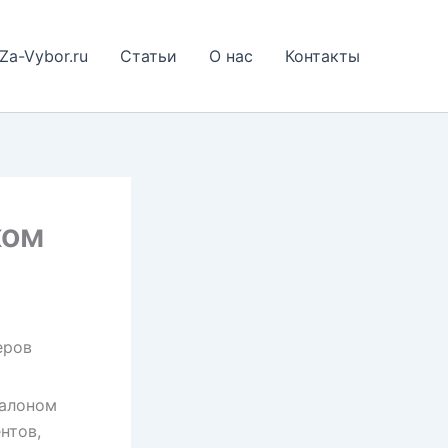
Za-Vybor.ru
Статьи
О нас
Контакты
ком
в
еров
талоном
нтов,