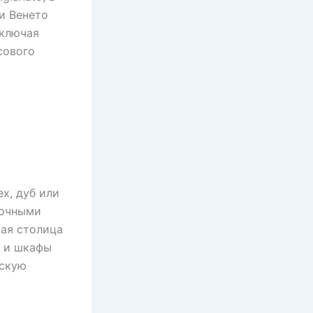
и Венето
включая
сового
х, дуб или
рочными
ная столица
ы и шкафы
ескую