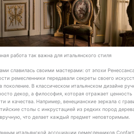
ная работа так важна для итальянского стиля
ами славилась своими мастерами: от эпохи Ренессанс
сти ремесленники передавали секреты своего искусст
в поколение. В классическом итальянском дизайне руч
росто декор, а философия, которая отражает ценность
ти и качества. Например, венецианские зеркала с гра
тийские столы с инкрустацией из редких пород дерев
вручную, что делает каждый предмет неповторимым.
анным итальянской ассоциации ремесленников Confarti