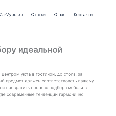
Za-Vybor.ru
Статьи
О нас
Контакты
бору идеальной
 центром уюта в гостиной, до стола, за
дый предмет должен соответствовать вашему
р и превратить процесс подбора мебели в
 где современные тенденции гармонично