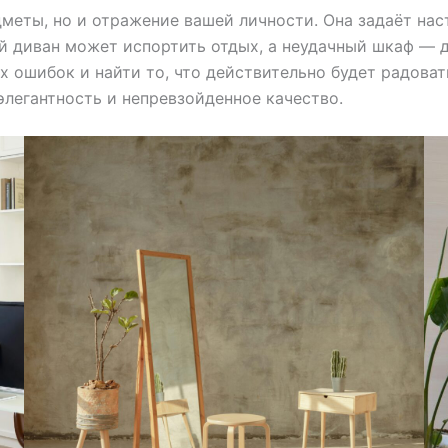
меты, но и отражение вашей личности. Она задаёт нас
 диван может испортить отдых, а неудачный шкаф — д
х ошибок и найти то, что действительно будет радоват
 элегантность и непревзойденное качество.